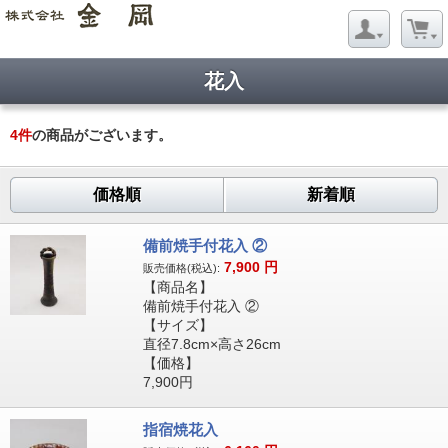
花入
4
件
の商品がございます。
価格順
新着順
備前焼手付花入 ②
7,900
円
販売価格(税込):
【商品名】
備前焼手付花入 ②
【サイズ】
直径7.8cm×高さ26cm
【価格】
7,900円
指宿焼花入