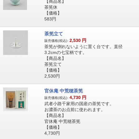
【商品名】
茶筅休
【価格】
583円
茶筅立て
2,530
円
販売価格(税込):
茶筅が倒れないように置く台です。直径
3.2cmの七宝柄です。
【商品名】
茶筅立て
【価格】
2,530円
官休庵 中荒穂茶筅
4,730
円
販売価格(税込):
武者小路千家用の国産の茶筅です。
お濃茶のお点前に使われます。
【商品名】
官休庵 中荒穂茶筅
【価格】
4,730円