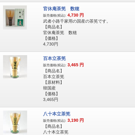
官休庵茶筅 数穂
4,730
円
販売価格(税込):
武者小路千家用の国産の茶筅です。
【商品名】
官休庵茶筅 数穂
【価格】
4,730円
百本立茶筅
3,465
円
販売価格(税込):
【商品名】
百本立茶筅
【原材料】
韓国産
【価格】
3,465円
八十本立茶筅
3,190
円
販売価格(税込):
【商品名】
八十本立茶筅