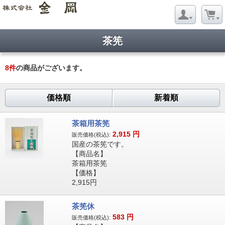
茶筅
8
件
の商品がございます。
価格順
新着順
茶箱用茶筅
2,915
円
販売価格(税込):
国産の茶筅です。
【商品名】
茶箱用茶筅
【価格】
2,915円
茶筅休
583
円
販売価格(税込):