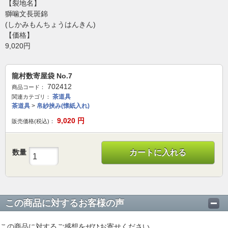
【裂地名】
獅噛文長斑錦
(しかみもんちょうはんきん)
【価格】
9,020円
龍村数寄屋袋 No.7
702412
商品コード：
茶道具
関連カテゴリ：
茶道具
>
帛紗挟み(懐紙入れ)
9,020
円
販売価格(税込)：
数量
カートに入れる
この商品に対するお客様の声
この商品に対するご感想をぜひお寄せください。